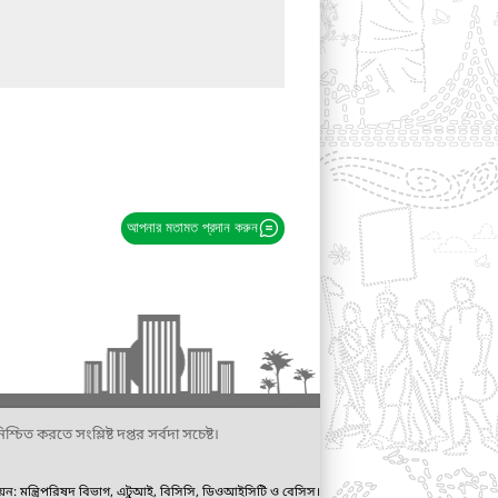
আপনার মতামত প্রদান করুন
্চিত করতে সংশ্লিষ্ট দপ্তর সর্বদা সচেষ্ট।
ায়ন: মন্ত্রিপরিষদ বিভাগ, এটুআই, বিসিসি, ডিওআইসিটি ও বেসিস।