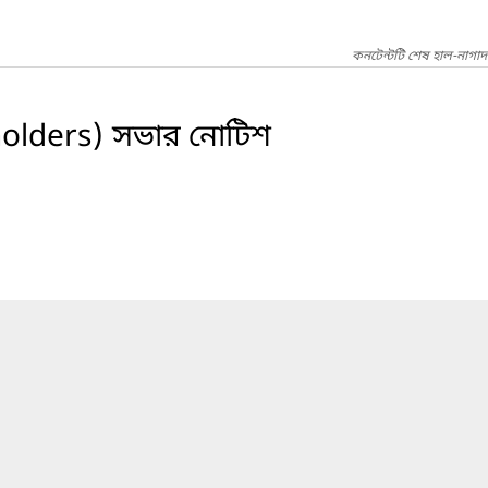
কনটেন্টটি শেষ হাল-নাগা
olders) সভার নোটিশ