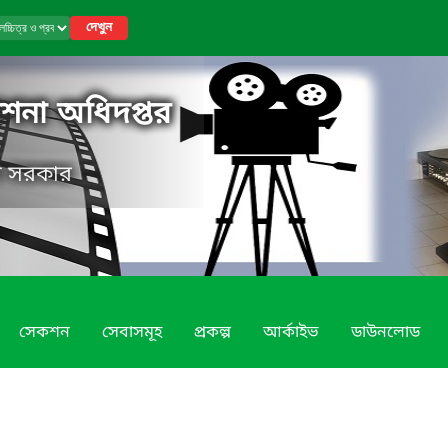
দেখুন
কাশনা অধিদপ্তর
েশ সরকার
সেকশন
সেবাসমূহ
প্রকল্প
আর্কাইভ
ডাউনলোড