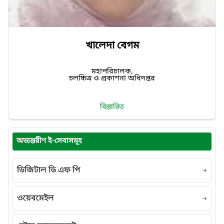
খালেদা বেগম
মহাপরিচালক,
চলচ্চিত্র ও প্রকাশনা অধিদপ্তর
বিস্তারিত
অভ্যন্তরীণ ই-সেবাসমূহ
ডিজিটাল ডি এফ পি
ওয়েবমেইল