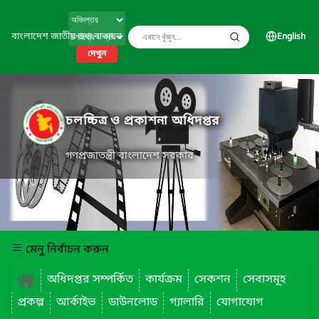
বাংলাদেশ জাতীয় তথ্য বাতায়ন
English
দেখুন
চলচ্চিত্র ও প্রকাশনা অধিদপ্তর
গণপ্রজাতন্ত্রী বাংলাদেশ সরকার
মেনু নির্বাচন করুন
অধিদপ্তর সম্পর্কিত
কার্যক্রম
সেকশন
সেবাসমূহ
প্রকল্প
আর্কাইভ
ডাউনলোড
গ্যালারি
যোগাযোগ