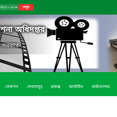
দেখুন
কাশনা অধিদপ্তর
েশ সরকার
সেকশন
সেবাসমূহ
প্রকল্প
আর্কাইভ
ডাউনলোড