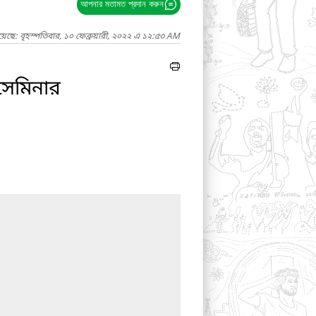
আপনার মতামত প্রদান করুন
েছে: বৃহস্পতিবার, ১০ ফেব্রুয়ারী, ২০২২ এ ১২:৫৩ AM
/সেমিনার