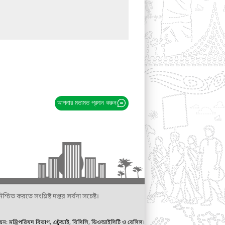
আপনার মতামত প্রদান করুন
্চিত করতে সংশ্লিষ্ট দপ্তর সর্বদা সচেষ্ট।
ায়ন: মন্ত্রিপরিষদ বিভাগ, এটুআই, বিসিসি, ডিওআইসিটি ও বেসিস।