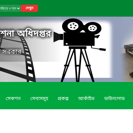
দেখুন
কাশনা অধিদপ্তর
েশ সরকার
সেকশন
সেবাসমূহ
প্রকল্প
আর্কাইভ
ডাউনলোড