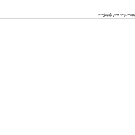
কনটেন্টটি শেষ হাল-নাগা