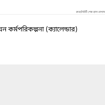
কনটেন্টটি শেষ হাল-নাগা
য়ন কর্মপরিকল্পনা (ক্যালেন্ডার)