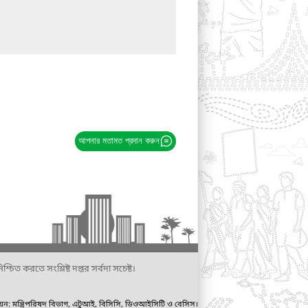
আপনার মতামত প্রদান করুন
্চিত করতে সংশ্লিষ্ট দপ্তর সর্বদা সচেষ্ট।
ায়ন: মন্ত্রিপরিষদ বিভাগ, এটুআই, বিসিসি, ডিওআইসিটি ও বেসিস।