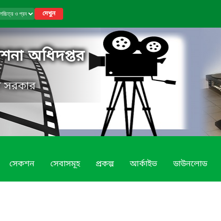
দেখুন
কাশনা অধিদপ্তর
েশ সরকার
সেকশন
সেবাসমূহ
প্রকল্প
আর্কাইভ
ডাউনলোড