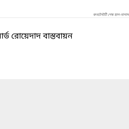
কনটেন্টটি শেষ হাল-নাগা
র্ড রোয়েদাদ বাস্তবায়ন