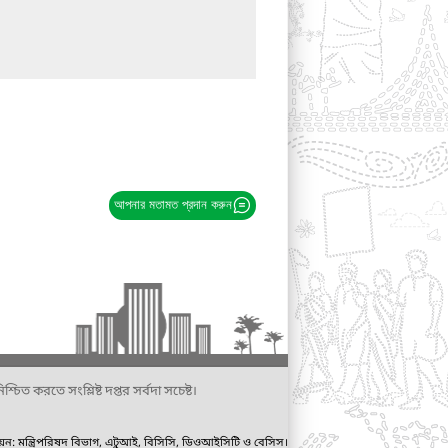
আপনার মতামত প্রদান করুন
্চিত করতে সংশ্লিষ্ট দপ্তর সর্বদা সচেষ্ট।
ায়ন: মন্ত্রিপরিষদ বিভাগ, এটুআই, বিসিসি, ডিওআইসিটি ও বেসিস।