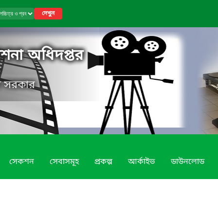
দেখুন
কাশনা অধিদপ্তর
েশ সরকার
সেকশন
সেবাসমূহ
প্রকল্প
আর্কাইভ
ডাউনলোড