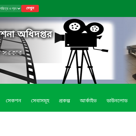
দেখুন
কাশনা অধিদপ্তর
েশ সরকার
সেকশন
সেবাসমূহ
প্রকল্প
আর্কাইভ
ডাউনলোড