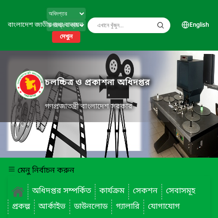
বাংলাদেশ জাতীয় তথ্য বাতায়ন
English
দেখুন
চলচ্চিত্র ও প্রকাশনা অধিদপ্তর
গণপ্রজাতন্ত্রী বাংলাদেশ সরকার
মেনু নির্বাচন করুন
অধিদপ্তর সম্পর্কিত
কার্যক্রম
সেকশন
সেবাসমূহ
প্রকল্প
আর্কাইভ
ডাউনলোড
গ্যালারি
যোগাযোগ