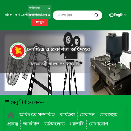
বাংলাদেশ জাতীয় তথ্য বাতায়ন
English
দেখুন
চলচ্চিত্র ও প্রকাশনা অধিদপ্তর
গণপ্রজাতন্ত্রী বাংলাদেশ সরকার
মেনু নির্বাচন করুন
অধিদপ্তর সম্পর্কিত
কার্যক্রম
সেকশন
সেবাসমূহ
প্রকল্প
আর্কাইভ
ডাউনলোড
গ্যালারি
যোগাযোগ