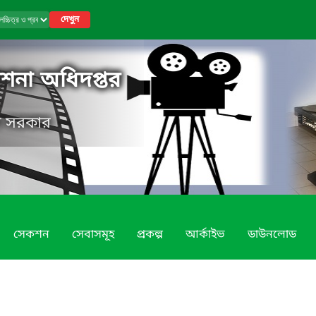
দেখুন
কাশনা অধিদপ্তর
েশ সরকার
সেকশন
সেবাসমূহ
প্রকল্প
আর্কাইভ
ডাউনলোড