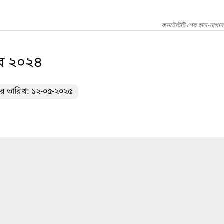
কনটেন্টটি শেষ হাল-নাগা
বর ২০২৪
ের তারিখ: ১২-০৫-২০২৫