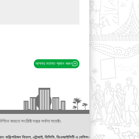
আপনার মতামত প্রদান করুন
্চিত করতে সংশ্লিষ্ট দপ্তর সর্বদা সচেষ্ট।
ায়ন: মন্ত্রিপরিষদ বিভাগ, এটুআই, বিসিসি, ডিওআইসিটি ও বেসিস।