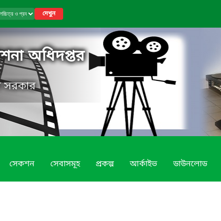
দেখুন
কাশনা অধিদপ্তর
েশ সরকার
সেকশন
সেবাসমূহ
প্রকল্প
আর্কাইভ
ডাউনলোড