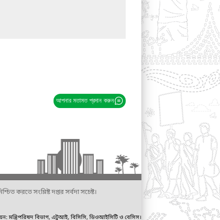
আপনার মতামত প্রদান করুন
্চিত করতে সংশ্লিষ্ট দপ্তর সর্বদা সচেষ্ট।
ায়ন: মন্ত্রিপরিষদ বিভাগ, এটুআই, বিসিসি, ডিওআইসিটি ও বেসিস।