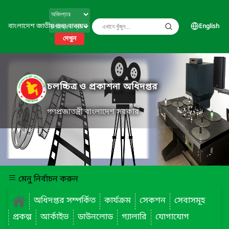
বাংলাদেশ জাতীয় তথ্য বাতায়ন
English
দেখুন
চলচ্চিত্র ও প্রকাশনা অধিদপ্তর
গণপ্রজাতন্ত্রী বাংলাদেশ সরকার
মেনু নির্বাচন করুন
অধিদপ্তর সম্পর্কিত
কার্যক্রম
সেকশন
সেবাসমূহ
প্রকল্প
আর্কাইভ
ডাউনলোড
গ্যালারি
যোগাযোগ