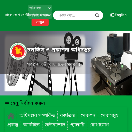
বাংলাদেশ জাতীয় তথ্য বাতায়ন
English
দেখুন
চলচ্চিত্র ও প্রকাশনা অধিদপ্তর
গণপ্রজাতন্ত্রী বাংলাদেশ সরকার
মেনু নির্বাচন করুন
অধিদপ্তর সম্পর্কিত
কার্যক্রম
সেকশন
সেবাসমূহ
প্রকল্প
আর্কাইভ
ডাউনলোড
গ্যালারি
যোগাযোগ