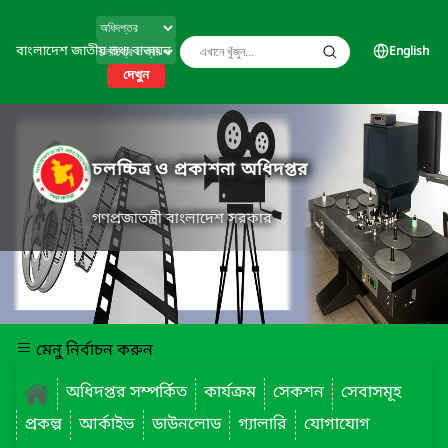
বাংলাদেশ জাতীয় তথ্য বাতায়ন
English
দেখুন
চলচ্চিত্র ও প্রকাশনা অধিদপ্তর
গণপ্রজাতন্ত্রী বাংলাদেশ সরকার
মেনু নির্বাচন করুন
অধিদপ্তর সম্পর্কিত
কার্যক্রম
সেকশন
সেবাসমূহ
প্রকল্প
আর্কাইভ
ডাউনলোড
গ্যালারি
যোগাযোগ