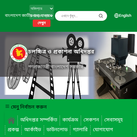
বাংলাদেশ জাতীয় তথ্য বাতায়ন
English
দেখুন
চলচ্চিত্র ও প্রকাশনা অধিদপ্তর
গণপ্রজাতন্ত্রী বাংলাদেশ সরকার
মেনু নির্বাচন করুন
অধিদপ্তর সম্পর্কিত
কার্যক্রম
সেকশন
সেবাসমূহ
প্রকল্প
আর্কাইভ
ডাউনলোড
গ্যালারি
যোগাযোগ