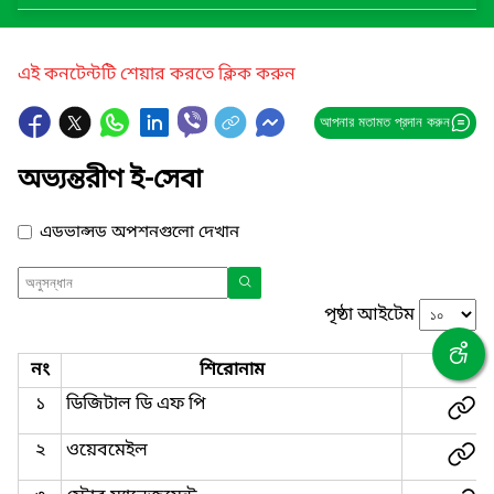
এই কনটেন্টটি শেয়ার করতে ক্লিক করুন
আপনার মতামত প্রদান করুন
অভ্যন্তরীণ ই-সেবা
এডভান্সড অপশনগুলো দেখান
পৃষ্ঠা আইটেম
নং
শিরোনাম
লিংক
১
ডিজিটাল ডি এফ পি
২
ওয়েবমেইল