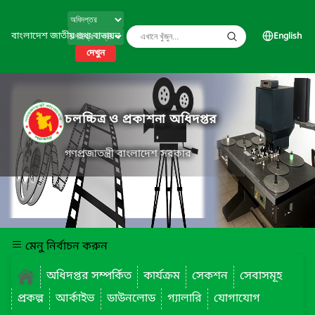
বাংলাদেশ জাতীয় তথ্য বাতায়ন
English
দেখুন
চলচ্চিত্র ও প্রকাশনা অধিদপ্তর
গণপ্রজাতন্ত্রী বাংলাদেশ সরকার
মেনু নির্বাচন করুন
অধিদপ্তর সম্পর্কিত
কার্যক্রম
সেকশন
সেবাসমূহ
প্রকল্প
আর্কাইভ
ডাউনলোড
গ্যালারি
যোগাযোগ