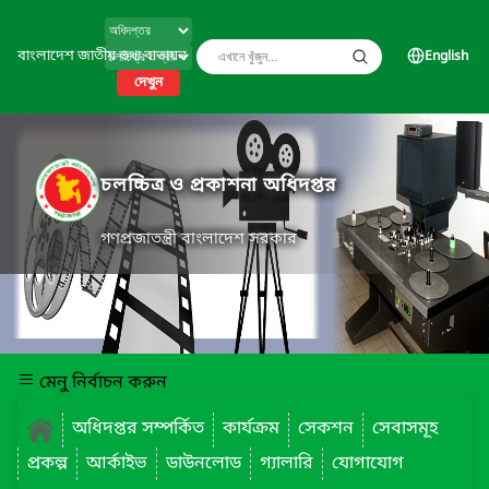
বাংলাদেশ জাতীয় তথ্য বাতায়ন
English
দেখুন
চলচ্চিত্র ও প্রকাশনা অধিদপ্তর
গণপ্রজাতন্ত্রী বাংলাদেশ সরকার
মেনু নির্বাচন করুন
অধিদপ্তর সম্পর্কিত
কার্যক্রম
সেকশন
সেবাসমূহ
প্রকল্প
আর্কাইভ
ডাউনলোড
গ্যালারি
যোগাযোগ