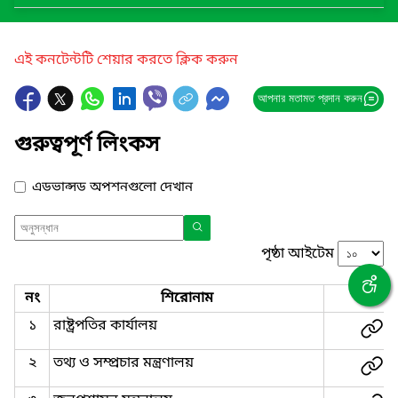
এই কনটেন্টটি শেয়ার করতে ক্লিক করুন
আপনার মতামত প্রদান করুন
গুরুত্বপূর্ণ লিংকস
এডভান্সড অপশনগুলো দেখান
পৃষ্ঠা আইটেম
নং
শিরোনাম
লিংক
১
রাষ্ট্রপতির কার্যালয়
২
তথ্য ও সম্প্রচার মন্ত্রণালয়